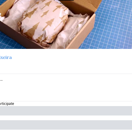
ixeira
articipate