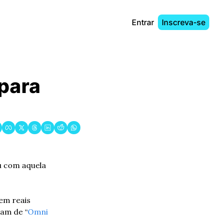
Entrar
Inscreva-se
para 
 com aquela 
em reais 
ram de “
Omni 