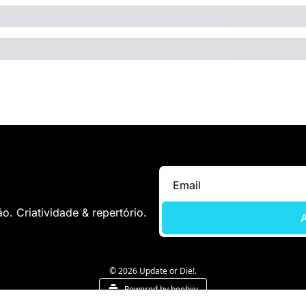
. Criatividade & repertório.
A
© 2026 Update or Die!.
Powered by beehiiv