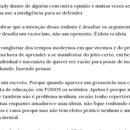
lady diante de alguém com outra opinião e muitas vezes s
s use a inteligência para se defender.
brar que a intenção desse embate é desafiar os argumento
 desafia um raciocínio, não um oponente. É ideia vs ideia.
angloriar dos tempos modernos em que vivemos e do privil
á na hora de aprender a se manifestar do jeito certo, em be
ividual e narcisista de querer ter razão para posar de incrí
hando, fazendo pensar.
ja um escroto. Porque quando aparece um grosseirão nos c
lta de educação, em TODOS os sentidos. Apelou é porque n
ue também não é problema nenhum, eu não tenho repertório
 mas enquanto amadurece suas ideias, não fique roubando 
s e raios porque isso não tem efeito prático nenhum e ain
m mental.