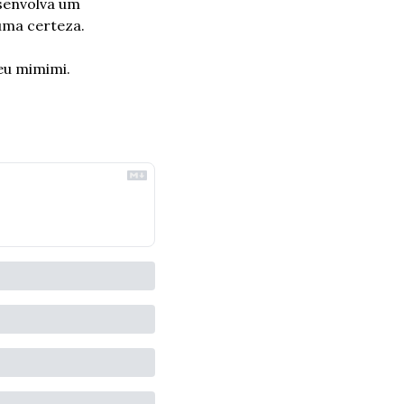
senvolva um 
uma certeza.
eu mimimi.