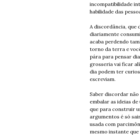
incompatibilidade in
habilidade das pesso
A discordância, que 
diariamente consumi
acaba perdendo tam
torno da terra e voc
pára para pensar dia
grosseria vai ficar a
dia podem ter curio
escreviam.
Saber discordar não 
embalar as ideias de 
que para construir u
argumentos é só sair
usada com parcimôni
mesmo instante que 