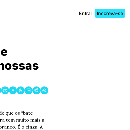
Entrar
Inscreva-se
e 
nossas 
e que os “bate-
a tem muito mais a 
anco. É o cinza. A 