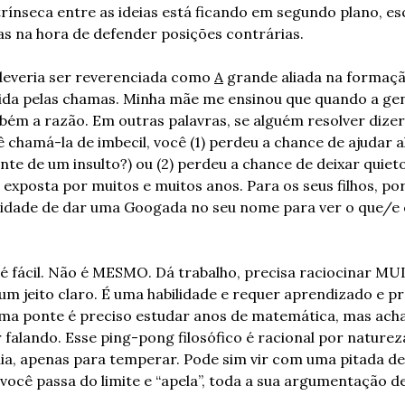
trínseca entre as ideias está ficando em segundo plano, esc
as na hora de defender posições contrárias.
deveria ser reverenciada como 
A
 grande aliada na formação
da pelas chamas. Minha mãe me ensinou que quando a gente
bém a razão. 
Em outras palavras, se alguém resolver dizer 
ê chamá-la de imbecil, você (1) perdeu a chance de ajudar 
nte de um insulto?) ou (2) perdeu a chance de deixar quieto
lí exposta por muitos e muitos anos. Para os seus filhos, po
sidade de dar uma Googada no seu nome para ver o que/e
é fácil. Não é MESMO. Dá trabalho, precisa raciocinar MU
um jeito claro. É uma habilidade e requer aprendizado e prá
ma ponte é preciso estudar anos de matemática, mas acha 
 falando. Esse ping-pong filosófico é racional por naturez
a, apenas para temperar. Pode sim vir com uma pitada de 
você passa do limite e “apela”, toda a sua argumentação 