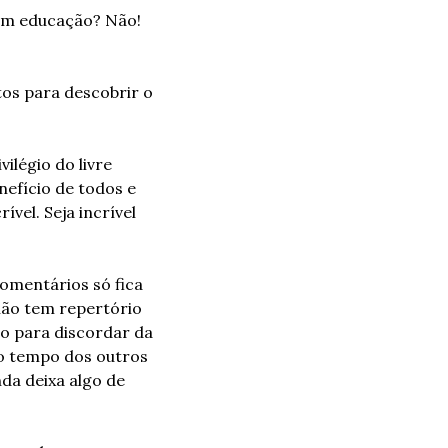
em educação? Não! 
s para descobrir o 
égio do livre 
nefício de todos e 
vel. Seja incrível 
omentários só fica 
ão tem repertório 
 para discordar da 
o tempo dos outros 
da deixa algo de 