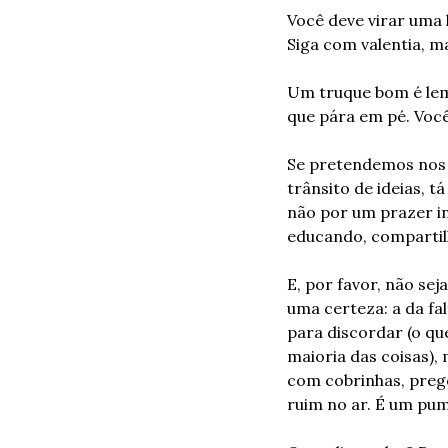
Você deve virar uma 
Siga com valentia, ma
Um truque bom é lem
que pára em pé. Você
Se pretendemos nos v
trânsito de ideias, t
não por um prazer ind
educando, compartil
E, por favor, não se
uma certeza: a da fa
para discordar (o q
maioria das coisas),
com cobrinhas, prego
ruim no ar. É um pu