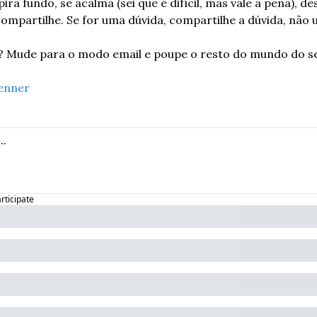
ra fundo, se acalma (sei que é difícil, mas vale a pena), de
ompartilhe. Se for uma dúvida, compartilhe a dúvida, não 
al? Mude para o modo email e poupe o resto do mundo do s
enner
articipate