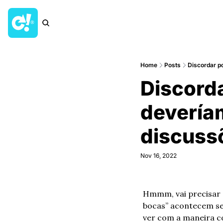
Home
Posts
Discordar p
Discorda
devería
discusso
Nov 16, 2022
Hmmm, vai precisar 
bocas” acontecem se
ver com a maneira co