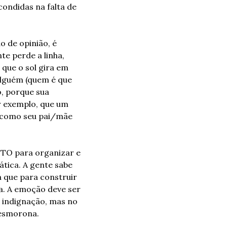
ondidas na falta de 
 de opinião, é 
 perde a linha, 
que o sol gira em 
alguém (quem é que 
, porque sua 
r exemplo, que um 
 como seu pai/mãe 
ITO para organizar e 
tica. A gente sabe 
que para construir 
a. A emoção deve ser 
indignação, mas no 
desmorona.