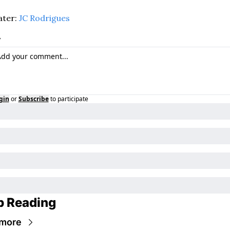
ter: 
JC Rodrigues
y
gin
or
Subscribe
to participate
p Reading
more