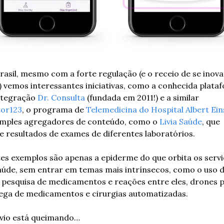
rasil, mesmo com a forte regulação (e o receio de se inovar
) vemos interessantes iniciativas, como a conhecida plataf
ntegração 
Dr. Consulta
 (fundada em 2011!) e a similar 
or123
, o programa de 
Telemedicina do Hospital Albert Ein
imples agregadores de conteúdo, como o 
Livia Saúde
, que 
e resultados de exames de diferentes laboratórios.
tes exemplos são apenas a epiderme do que orbita os servi
aúde, sem entrar em temas mais intrínsecos, como o uso de
 pesquisa de medicamentos e reações entre eles, drones p
ega de medicamentos e cirurgias automatizadas.
vio está queimando…