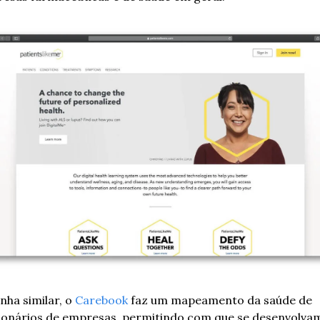
nha similar, o 
Carebook
 faz um mapeamento da saúde de 
ionários de empresas, permitindo com que se desenvolvam