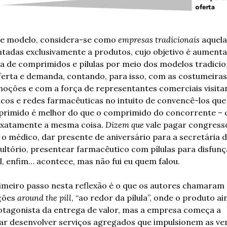
e modelo, considera-se como 
empresas tradicionais
 aquela
ntadas exclusivamente a produtos, cujo objetivo é aumentar
a de comprimidos e pílulas por meio dos modelos tradicion
ferta e demanda, contando, para isso, com as costumeiras 
oções e com a força de representantes comerciais visita
cos e redes farmacêuticas no intuito de convencê-los que 
rimido é melhor do que o comprimido do concorrente – q
exatamente a mesma coisa. 
Dizem que
 vale pagar congresso
 o médico, dar presente de aniversário para a secretária d
ultório, presentear farmacêutico com pílulas para disfunç
il, enfim… acontece, mas não fui eu quem falou.
imeiro passo nesta reflexão é o que os autores chamaram 
ções 
around the pill
, “ao redor da pílula”, onde o produto ain
otagonista da entrega de valor, mas a empresa começa a 
ar desenvolver serviços agregados que impulsionem as ven