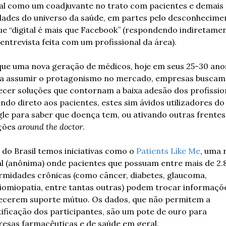
tal como um coadjuvante no trato com pacientes e demais 
dades do universo da saúde, em partes pelo desconhecimen
ue “digital é mais que Facebook” (respondendo indiretamen
entrevista feita com um profissional da área).
que uma nova geração de médicos, hoje em seus 25-30 anos
a assumir o protagonismo no mercado, empresas buscam 
ecer soluções que contornam a baixa adesão dos profission
indo direto aos pacientes, estes sim ávidos utilizadores do 
le para saber que doença tem, ou ativando outras frentes.
ções 
around the doctor
.
 do Brasil temos iniciativas como o 
Patients Like Me
, uma 
al (anônima) onde pacientes que possuam entre mais de 2.8
rmidades crônicas (como câncer, diabetes, glaucoma, 
iomiopatia, entre tantas outras) podem trocar informaçõe
ecerem suporte mútuo. Os dados, que não permitem a 
tificação dos participantes, são um pote de ouro para 
esas farmacêuticas e de saúde em geral.