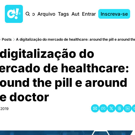
Início
Arquivo
Tags
Autores
Entrar
Inscreva-se
Posts
A digitalização do mercado de healthcare: around the pill e around th
digitalização do 
rcado de healthcare: 
ound the pill e around 
e doctor
 2019