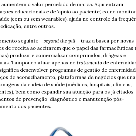
 aumentem o valor percebido de marca. Aqui entram 
cações educacionais e de ‘apoio ao paciente’, como monitor
aúde (com ou sem wearables), ajuda no controle da frequên
edicação, entre outros.
mento seguinte – 
beyond the pill
 – traz a busca por novas 
es de receita ao aceitarem que o papel das farmacêuticas n
nas) produzir e comercializar comprimidos, drágeas e 
ulas. Tampouco atuar apenas no 
tratamento
 de enfermidad
 significa desenvolver programas de gestão de enfermidade
iços de aconselhamento, plataformas de negócios que una
onagens da cadeia de saúde (médicos, hospitais, clínicas, 
entes), bem como expandir sua atuação para os já citados 
ntos de prevenção, diagnóstico e manutenção pós-
amento dos pacientes.