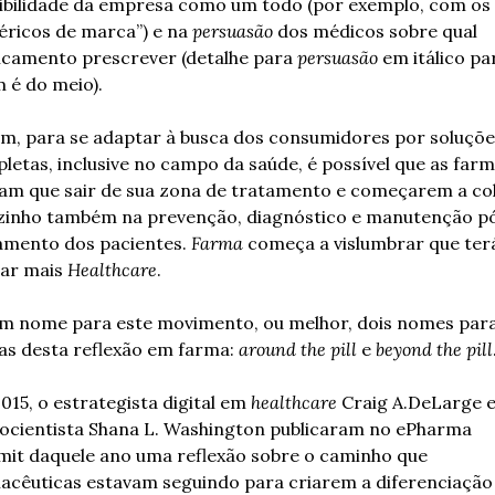
ibilidade da empresa como um todo (por exemplo, com os 
éricos de marca”) e na 
persuasão
 dos médicos sobre qual 
camento prescrever (detalhe para 
persuasão
 em itálico par
 é do meio).
m, para se adaptar à busca dos consumidores por soluções
letas, inclusive no campo da saúde, é possível que as farm
am que sair de sua zona de tratamento e começarem a col
zinho também na prevenção, diagnóstico e manutenção p
amento dos pacientes. 
Farma
 começa a vislumbrar que terá
ar mais 
Healthcare
.
m nome para este movimento, ou melhor, dois nomes para 
as desta reflexão em farma: 
around the pill
 e 
beyond the pill
015, o estrategista digital em 
healthcare
 Craig A.DeLarge e 
ocientista Shana L. Washington publicaram no ePharma 
it daquele ano uma reflexão sobre o caminho que 
acêuticas estavam seguindo para criarem a diferenciação