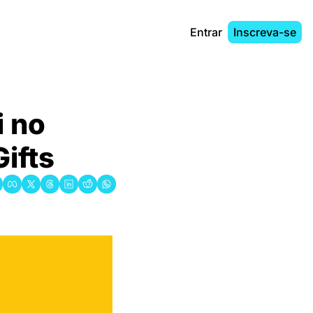
Entrar
Inscreva-se
 no 
Gifts