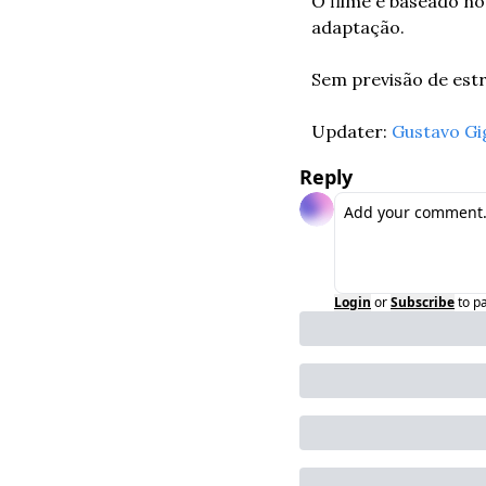
O filme é baseado no
adaptação.
Sem previsão de estre
Updater: 
Gustavo Gi
Reply
Login
or
Subscribe
to p