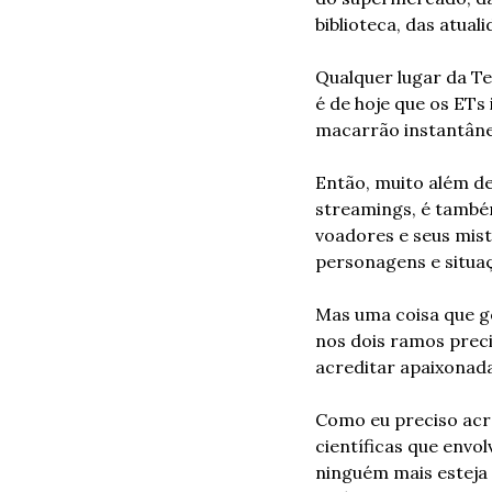
biblioteca, das atual
Qualquer lugar da Te
é de hoje que os ETs
macarrão instantâne
Então, muito além de
streamings, é também
voadores e seus miste
personagens e situaç
Mas uma coisa que go
nos dois ramos preci
acreditar apaixonada
Como eu preciso acre
científicas que envo
ninguém mais esteja