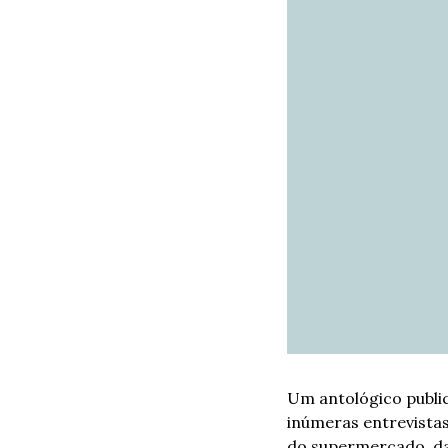
Um antológico publici
inúmeras entrevistas
do supermercado, das