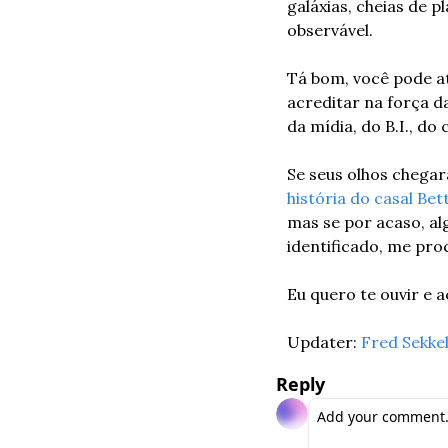
galáxias, cheias de 
observável.
Tá bom, você pode at
acreditar na força da
da mídia, do B.I., do 
Se seus olhos chegara
história do casal Bet
mas se por acaso, al
identificado, me pro
Eu quero te ouvir e a
Updater: 
Fred Sekke
Reply