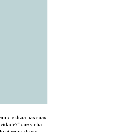
empre dizia nas suas 
vidade?” que vinha 
o cinema, da sua 