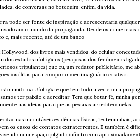
idades, de conversas no botequim; enfim, da vida.
rra pode ser fonte de inspiração e acrescentaria qualquer
 invadiram o mundo da propaganda. Desde os comerciais de
o e, mais recente, até de um banco.
 Hollywood, dos livros mais vendidos, do celular conectado
 dos estudos ufológicos (pesquisas dos fenômenos ligados
riosos tripulantes) que eu, um redator publicitário, me aba
ões insólitas para compor o meu imaginário criativo.
sto muito na Ufologia e que tem tudo a ver com a propaga
samos ter paixão e acreditar. Tem que botar fé, minha gent
mente nas ideias para que as pessoas acreditem nelas.
ditar nas incontáveis evidências físicas, testemunhais, arq
lvem os casos de contatos extraterrestes. E também é difíci
 vivendo num espaço julgado infinito com aproximadamente