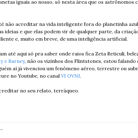
planetas iguais ao nosso, só nesta área que os astrônomos
é não acreditar na vida inteligente fora do planetinha azu
s ideias e que elas podem vir de qualquer parte, da criaçã
cliente e, muito em breve, de uma inteligência artificial.
m até aqui só pra saber onde raios fica Zeta Reticuli, bele
ty e Barney
, não os vizinhos dos Flintstones, estou falando da
guém aí já vivenciou um fenômeno aéreo, terrestre ou sub
cure no Youtube, no canal 
VI OVNI
.
creditar no seu relato, terráqueo.
l