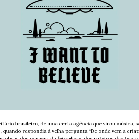
tário brasileiro, de uma certa agência que virou música, s
, quando respondia à velha pergunta “De onde vem a criati
 obras dos museus, da feira-livre, dos roteiros das telas d