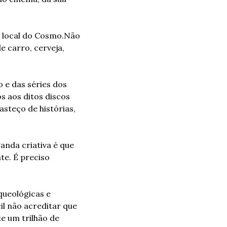
 local do Cosmo.
Não 
 carro, cerveja, 
 e das séries dos 
 aos ditos discos 
steço de histórias, 
nda criativa é que 
e. É preciso 
ueológicas e 
l não acreditar que 
 um trilhão de 