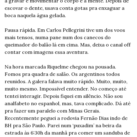
a gravar e movimentar o corpo e a mente. Depois de 
escovar o dente, usava conta gotas pra enxaguar a 
boca naquela água gelada.
Pausa rápida. Em Carlos Pellegrini tive um dos voos 
mais tensos, numa pane num dos canecos do 
queimador do balão lá em cima. Mas, deixa o canal off 
contar com imagens essa aventura.
Na hora marcada Riquelme chegou na pousada. 
Fomos pra quadra de salão. Os argentinos todos 
reunidos. A galera falava muito rápido. Muito, muito, 
muito mesmo. Impossível entender. No começo até 
tentei interagir. Depois fiquei em silêncio. Não sou 
analfabeto no espanhol, mas, tava complicado. Dá até 
pra fazer um paralelo com Minas Gerais. 
Recentemente peguei a rodovia Fernão Dias indo de 
BH pra São Paulo. Parei num ‘puxadim’ na beira da 
estrada às 6:30h da manhã pra comer um sanduba de 