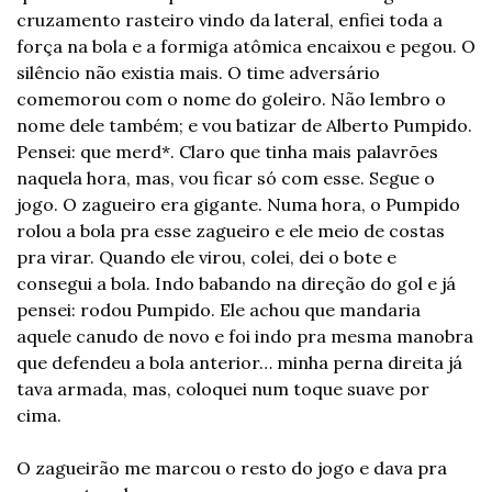
cruzamento rasteiro vindo da lateral, enfiei toda a 
força na bola e a formiga atômica encaixou e pegou. O 
silêncio não existia mais. O time adversário 
comemorou com o nome do goleiro. Não lembro o 
nome dele também; e vou batizar de Alberto Pumpido. 
Pensei: que merd*. Claro que tinha mais palavrões 
naquela hora, mas, vou ficar só com esse. Segue o 
jogo. O zagueiro era gigante. Numa hora, o Pumpido 
rolou a bola pra esse zagueiro e ele meio de costas 
pra virar. Quando ele virou, colei, dei o bote e 
consegui a bola. Indo babando na direção do gol e já 
pensei: rodou Pumpido. Ele achou que mandaria 
aquele canudo de novo e foi indo pra mesma manobra 
que defendeu a bola anterior… minha perna direita já 
tava armada, mas, coloquei num toque suave por 
cima.
O zagueirão me marcou o resto do jogo e dava pra 