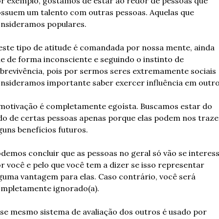
r exemplo, gostamos de estar ao redor de pessoas que 
ssuem um talento com outras pessoas. Aquelas que 
nsideramos populares.
este tipo de atitude é comandada por nossa mente, ainda 
e de forma inconsciente e seguindo o instinto de 
brevivência, pois por sermos seres extremamente sociais 
nsideramos importante saber exercer influência em outro
motivação é completamente egoísta. Buscamos estar do 
do de certas pessoas apenas porque elas podem nos trazer
guns benefícios futuros.
demos concluir que as pessoas no geral só vão se interess
r você e pelo que você tem a dizer se isso representar 
guma vantagem para elas. Caso contrário, você será 
mpletamente ignorado(a).
se mesmo sistema de avaliação dos outros é usado por 