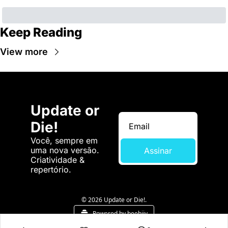
Keep Reading
View more
Update or 
Die!
Você, sempre em 
uma nova versão. 
Assinar
Criatividade & 
repertório.
© 2026 Update or Die!.
Powered by beehiiv