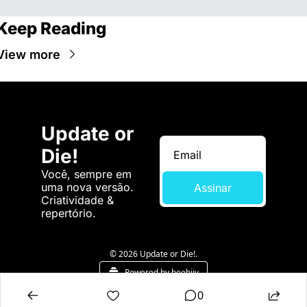
Keep Reading
View more
Update or 
Die!
Você, sempre em 
uma nova versão. 
Assinar
Criatividade & 
repertório.
© 2026 Update or Die!.
Powered by beehiiv
0