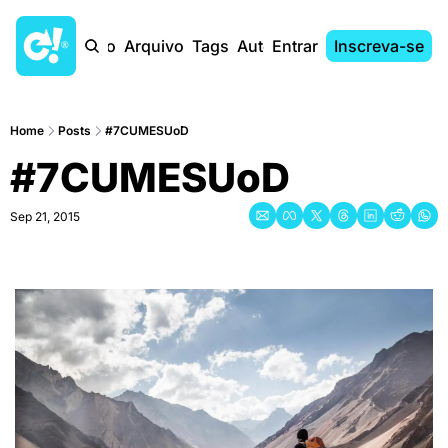
Início
Arquivo
Tags
Autores
Entrar
Inscreva-se
Home
Posts
#7CUMESUoD
#7CUMESUoD
Sep 21, 2015