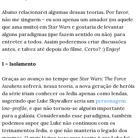
Abaixo relacionarei algumas dessas teorias. Por favor, 
não me xinguem – eu sou apenas um amador (ou aquele 
que ama muito) em 
Star Wars
 e gostaria de levantar 
alguns paradigmas (que fazem sentido ou não)  para 
entreter a todos. Assim poderemos criar discussões 
antes, e talvez até depois do filme. Certo? :) Enjoy!
1 – Isolamento
Graças ao avanço no tempo que 
Star Wars: The Force 
Awakens
 sofrerá, nessa teoria, a nova geração de heróis 
da série iriam conhecer os Jedis apenas como lendas, 
sugerindo que Luke Skywalker seria um 
personagem
low-profile
, e que não tornou-se alguém importante 
para a galáxia. Considerando esse paradigma, também 
podemos supor que Luke não continuou com os 
treinamentos Jedis, o que não manteria o legado dos 
mesmos. O mais lógico para essa teoria é que Luke foi 