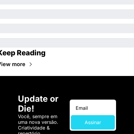
Keep Reading
View more
Update or 
Die!
Você, sempre em 
uma nova versão. 
Assinar
Criatividade & 
repertório.