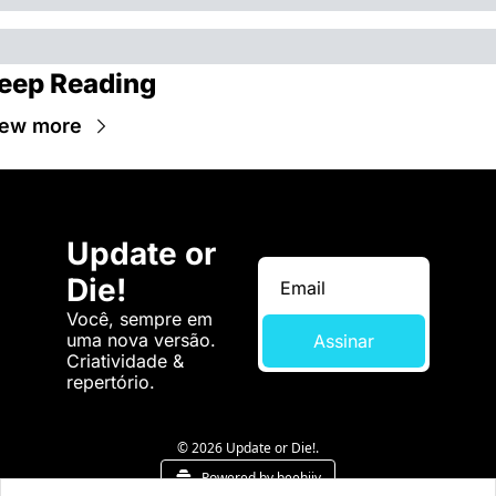
eep Reading
iew more
Update or 
Die!
Você, sempre em 
uma nova versão. 
Assinar
Criatividade & 
repertório.
© 2026 Update or Die!.
Powered by beehiiv