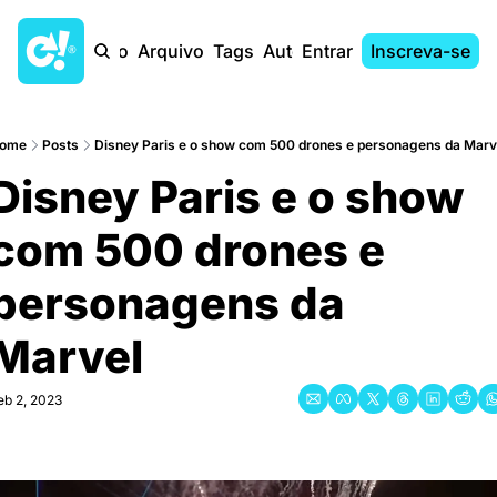
Início
Arquivo
Tags
Autores
Entrar
Inscreva-se
ome
Posts
Disney Paris e o show com 500 drones e personagens da Marv
Disney Paris e o show 
com 500 drones e 
personagens da 
Marvel
eb 2, 2023