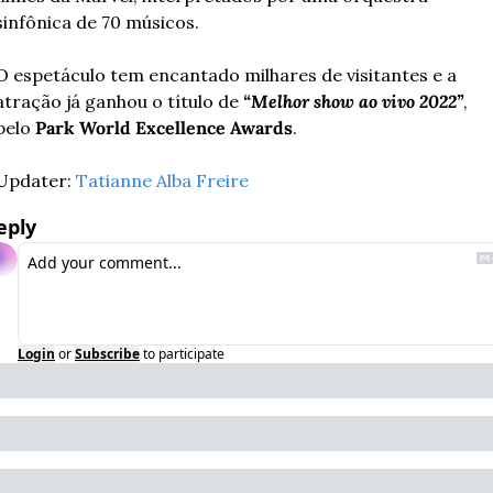
sinfônica de 70 músicos.
O espetáculo tem encantado milhares de visitantes e a 
atração já ganhou o título de 
“Melhor show ao vivo 2022”
, 
pelo 
Park World Excellence Awards
.
Updater: 
Tatianne Alba Freire
eply
Login
or
Subscribe
to participate