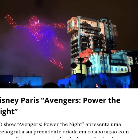
isney Paris “Avengers: Power the 
ight”
O show “Avengers: Power the Night” apresenta uma 
cenografia surpreendente criada em colaboração com 