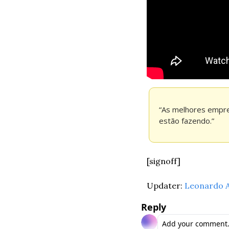
“As melhores empre
estão fazendo.”
[signoff]
Updater: 
Leonardo A
Reply