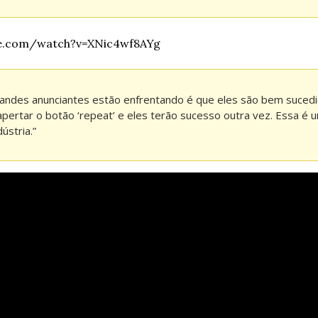
be.com/watch?v=XNic4wf8AYg
andes anunciantes estão enfrentando é que eles são bem sucedid
ertar o botão ‘repeat’ e eles terão sucesso outra vez. Essa é u