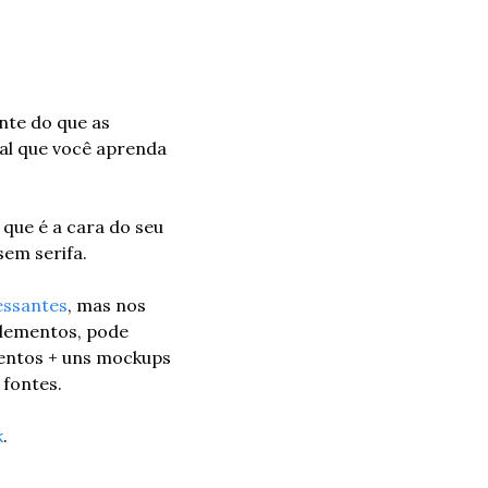
nte do que as 
ial que você aprenda 
ue é a cara do seu 
em serifa.
essantes
, mas nos 
elementos, pode 
entos + uns mockups 
 fontes.
k
.