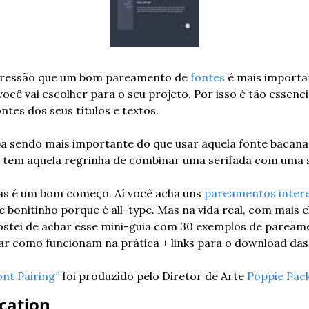
pressão que um bom pareamento de 
fontes
 é mais importa
ocê vai escolher para o seu projeto. Por isso é tão essenc
tes dos seus títulos e textos.
 sendo mais importante do que usar aquela fonte bacana q
s tem aquela regrinha de combinar uma serifada com uma s
mas é um bom começo. Aí você acha uns 
pareamentos inter
 bonitinho porque é all-type. Mas na vida real, com mais 
gostei de achar esse mini-guia com 30 exemplos de paream
ar como funcionam na prática + links para o download das
ont Pairing”
 foi produzido pelo Diretor de Arte 
Poppie Pac
ication