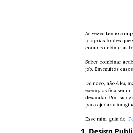
As vezes tenho a im
próprias fontes que v
como combinar as fon
Saber combinar acaba
job. Em muitos caso
De novo, não é lei, 
exemplos fica sempre
desandar. Por isso 
para ajudar a imagin
Esse mini-guia de 
“F
1. Design Publ