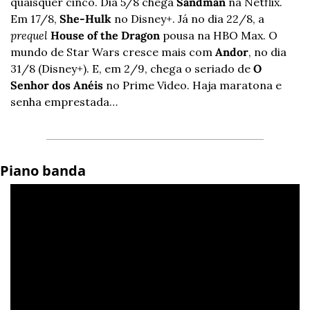
quaisquer cinco. Dia 5/8 chega 
Sandman
 na Netflix. 
Em 17/8, 
She-Hulk
 no Disney+. Já no dia 22/8, a 
prequel
House of the Dragon
 pousa na HBO Max. O 
mundo de Star Wars cresce mais com 
Andor
, no dia 
31/8 (Disney+). E, em 2/9, chega o seriado de 
O 
Senhor dos Anéis
 no Prime Video. Haja maratona e 
senha emprestada…
Piano banda 