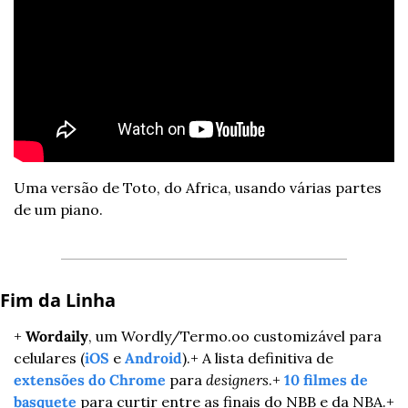
Uma versão de Toto, do Africa, usando várias partes 
de um piano.
Fim da Linha 
+ 
Wordaily
, um Wordly/Termo.oo customizável para 
celulares (
iOS
 e 
Android
).
+ A lista definitiva de 
extensões do Chrome
 para 
designers
.
+ 
10 filmes de 
basquete
 para curtir entre as finais do NBB e da NBA.
+ 