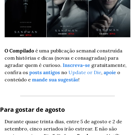
O Compilado
 é uma publicação semanal construída 
com histórias e dicas (novas e consagradas) para 
agradar quem é curioso. 
Inscreva-se
 gratuitamente, 
confira os 
posts antigos
 no 
Update or Die
, 
apoie
 o 
conteúdo e 
mande sua sugestão
!
Para gostar de agosto 
Durante quase trinta dias, entre 5 de agosto e 2 de 
setembro, cinco seriados irão estrear. E não são 