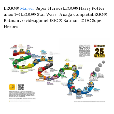
LEGO® 
Marvel
  Super Heroes
LEGO® Harry Potter : 
anos 1-4
LEGO® Star Wars : A saga completa
LEGO® 
Batman : o videogame
LEGO® Batman  2: DC Super 
Heroes