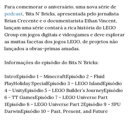
Para comemorar o aniversário, uma nova série de 
podcast
, ‘Bits N’ Bricks, apresentada pelo jornalista 
Brian Crecente e o documentarista Ethan Vincent, 
lançam uma série contará a rica história do LEGO 
Group em jogos digitais e videogames e deve explorar 
as muitas facetas dos jogos LEGO, de projetos não 
lançados a obras-primas amadas.
Informações do episódio do Bits N ’Bricks:
Intro
Episódio 1 – Minecraft
Episódio 2 – Fluid 
Play
Holiday Special
Episódio 3 – LEGO Island
Episódio 
4 – Unity
Episódio 5 – LEGO Builder’s Journey
Episódio 
6 – TT Games
Episódio 7 – LEGO Universe Part 
1
Episódio 8 – LEGO Universe Part 2
Episódio 9 – SPU 
Darwin
Episódio 10 – Past, Present, and Future