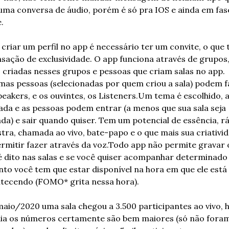
uma conversa de áudio, porém é só pra IOS e ainda em fase
.
 criar um perfil no app é necessário ter um convite, o que t
nsação de exclusividade. O app funciona através de grupos,
s criadas nesses grupos e pessoas que criam salas no app. 
mas pessoas (selecionadas por quem criou a sala) podem fal
peakers, e os ouvintes, os Listeners.Um tema é escolhido, a 
iada e as pessoas podem entrar (a menos que sua sala seja 
ada) e sair quando quiser. Tem um potencial de essência, rád
stra, chamada ao vivo, bate-papo e o que mais sua criativid
ermitir fazer através da voz.Todo app não permite gravar o
é dito nas salas e se você quiser acompanhar determinado 
nto você tem que estar disponível na hora em que ele está 
tecendo (FOMO* grita nessa hora).
aio/2020 uma sala chegou a 3.500 participantes ao vivo, h
ia os números certamente são bem maiores (só não foram