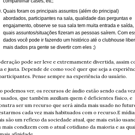
compartilhar cases, etc;
Quais foram os principais assuntos (além do principal) 
abordados, participantes na sala, qualidade das perguntas e 
engajamento, observe se sua sala tem muita entrada e saída, 
quais assuntos/situações fizeram as pessoas saírem. Com ess
dados você pode ir fazendo um histórico até o clubhouse libera
mais dados pra gente se divertir com eles ;)
deração pode ser leve e extremamente divertida, assim c
da e justa. Depende de como você quer que seja a experiênci
participantes. Pense sempre na experiência do usuário.
 podemos ver, os recursos de áudio estão sendo cada vez
 usados, que também auxiliam quem é deficientes físico, e 
nstra ser um recurso que será ainda mais usado no futuro
estarmos cada vez mais habituados com o recurso.
E mídias
ais são um reflexo da sociedade atual, que mais estão usand
s mais condizem com o atual cotidiano da maioria e as quai
mais afinidade.