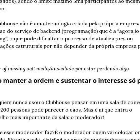
lgados), sendo o limite máximo 5mil participantes ao mesm
o.
ubhouse não é uma tecnologia criada pela própria empresa,
uso do serviço de backend (programação) que é a “agora.io 
ing”, o que pode dificultar o processo de atualizações ou 
rações estruturais por não depender da própria empresa p
r of missing out: medo/ansiedade por estar perdendo algo
manter a ordem e sustentar o interesse só p
quem nunca usou o Clubhouse pensar em uma sala de conve
200 pessoas pode parecer o caos. Mas é aí que entra o 
alho mais importante da sala: o moderador!
e esse moderador faz?É o moderador quem vai colocar o
la. Ele cria a sala, distribui o cargo de moderadores a outr