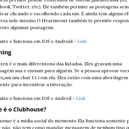
book, Twitter, etc). Ele também permite as postagens sem 
ficar clicando e escolhendo cada um. E ainda tem alguns efe
ros nele mesmo.O Hearmeout também te permite respon
exto algumas postagens.
uito e funciona em IOS e Android – 
Link
ning
sten é o mais diferentona das listadas. Eles gravam uma 
agem sua e enviam para alguém. Se a pessoa aprovar você
çam um chat 1:1 com ela. Eles estão com uma abordagem 
rente para incentivar a interação.
uito e funciona em IOS e Androd – 
Link
e é o Clubhouse?
house é a mídia social do momento Ela funciona somente p
– não, não tem como mandar mensagem de nenhum tipo q