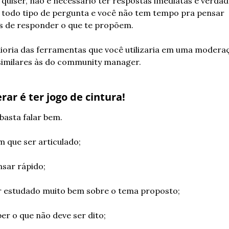
 quiser, não é necessário ter respostas imediatas e verdade
 todo tipo de pergunta e você não tem tempo pra pensar 
s de responder o que te propõem.
ioria das ferramentas que você utilizaria em uma moderaç
similares às do community manager.
ar é ter jogo de cintura!
basta falar bem.
m que ser articulado;
nsar rápido;
r estudado muito bem sobre o tema proposto;
ber o que não deve ser dito;