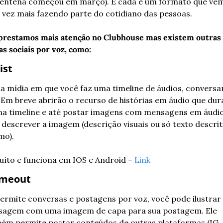
entena começou em março). E cada é um formato que vem
 vez mais fazendo parte do cotidiano das pessoas.
prestamos mais atenção no Clubhouse mas existem outras 
as sociais por voz, como: 
ist
a mídia em que você faz uma timeline de áudios, conversar
. Em breve abrirão o recurso de histórias em áudio que dur
na timeline e até postar imagens com mensagens em áudio
 descrever a imagem (descrição visuais ou só texto descriti
mo).
uíto e funciona em IOS e Android – 
Link
meout
permite conversas e postagens por voz, você pode ilustrar 
agem com uma imagem de capa para sua postagem. Ele 
ém permite postar conteúdos de outras plataformas (IG, 