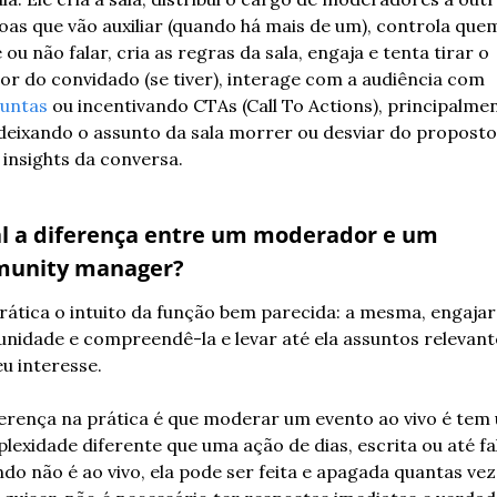
oas que vão auxiliar (quando há mais de um), controla quem
ou não falar, cria as regras da sala, engaja e tenta tirar o 
melhor do convidado (se tiver), interage com a audiência com 
untas
 ou incentivando CTAs (Call To Actions), principalmen
deixando o assunto da sala morrer ou desviar do proposto 
r insights da conversa.
l a diferença entre um moderador e um 
unity manager?
rática o intuito da função bem parecida: a mesma, engajar 
nidade e compreendê-la e levar até ela assuntos relevante
eu interesse.
ferença na prática é que moderar um evento ao vivo é tem 
lexidade diferente que uma ação de dias, escrita ou até fal
do não é ao vivo, ela pode ser feita e apagada quantas vez