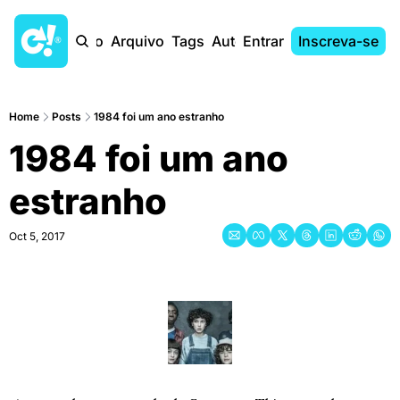
Início
Arquivo
Tags
Autores
Entrar
Inscreva-se
Home
Posts
1984 foi um ano estranho
1984 foi um ano 
estranho
Oct 5, 2017