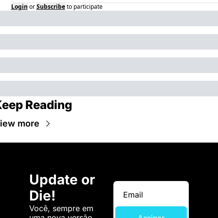
Login
or
Subscribe
to participate
eep Reading
iew more
Update or 
Die!
Você, sempre em 
uma nova versão. 