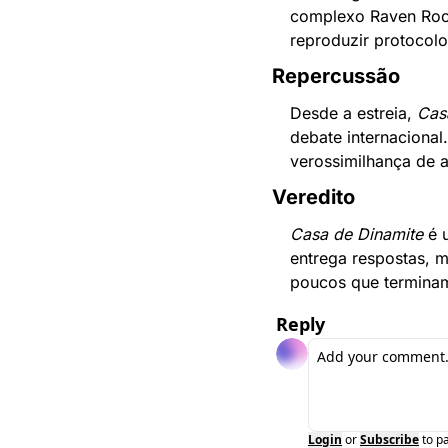
complexo Raven Rock.
reproduzir protocol
Repercussão
Desde a estreia, 
Cas
debate internacional
verossimilhança de 
Veredito
Casa de Dinamite
 é 
entrega respostas, m
poucos que terminam
Reply
Login
or
Subscribe
to p