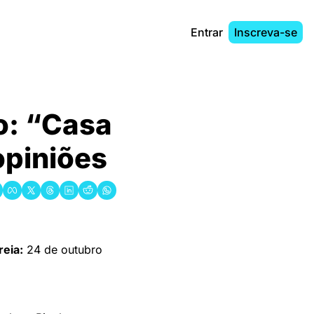
Entrar
Inscreva-se
o: “Casa 
piniões
reia:
 24 de outubro 