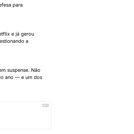
fesa para 
flix e já gerou 
estionando a 
 em suspense. Não 
do ano — e um dos 