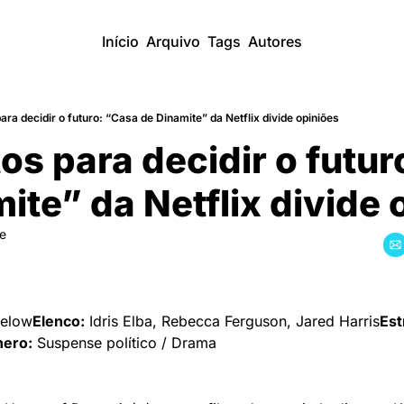
Início
Arquivo
Tags
Autores
ara decidir o futuro: “Casa de Dinamite” da Netflix divide opiniões
os para decidir o futur
ite” da Netflix divide o
re
gelow
Elenco:
 Idris Elba, Rebecca Ferguson, Jared Harris
Est
ero:
 Suspense político / Drama