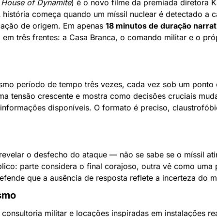
 House of Dynamite
) é o novo filme da premiada diretora K
A história começa quando um míssil nuclear é detectado a 
icação de origem. Em apenas 
18 minutos de duração narrat
em três frentes: a Casa Branca, o comando militar e o próp
mo período de tempo três vezes, cada vez sob um ponto de
 uma tensão crescente e mostra como decisões cruciais mu
nformações disponíveis. O formato é preciso, claustrofóbi
revelar o desfecho do ataque — não se sabe se o míssil ati
blico: parte considera o final corajoso, outra vê como uma
defende que a ausência de resposta reflete a incerteza do m
ismo
consultoria militar e locações inspiradas em instalações re