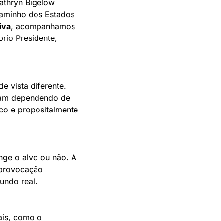
athryn Bigelow 
caminho dos Estados 
iva
, acompanhamos 
rio Presidente, 
 vista diferente. 
dam dependendo de 
co e propositalmente 
nge o alvo ou não. A 
 provocação 
undo real.
ais, como o 