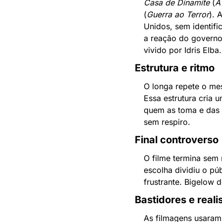
Casa de Dinamite
 (
A
(
Guerra ao Terror
). 
Unidos, sem identif
a reação do governo 
vivido por Idris Elba.
Estrutura e ritmo
O longa repete o mes
Essa estrutura cria
quem as toma e das i
sem respiro.
Final controverso
O filme termina sem 
escolha dividiu o pú
frustrante. Bigelow 
Bastidores e real
As filmagens usaram 