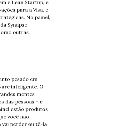
m e Lean Startup, e 
ções para a Visa, e 
atégicas. No painel, 
 da Synapse 
como outras 
ento pesado em 
re inteligente. O 
grandes mentes 
 das pessoas – e 
nel estão produtos 
ue você não 
vai perder ou tê-la 