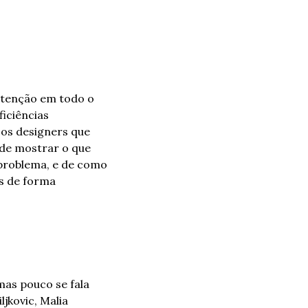
atenção em todo o 
ciências 
os designers que 
de mostrar o que 
roblema, e de como 
s de forma 
as pouco se fala 
jkovic, Malia 