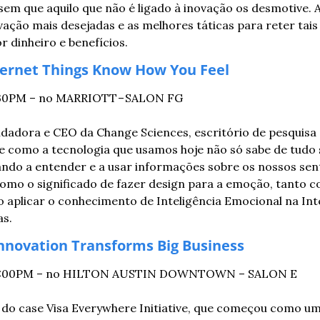
sem que aquilo que não é ligado à inovação os desmotive. A
vação mais desejadas e as melhores táticas para reter tais
 dinheiro e benefícios.
ernet Things Know How You Feel
4:30PM – no MARRIOTT – SALON FG
ndadora e CEO da Change Sciences, escritório de pesquisa 
bre como a tecnologia que usamos hoje não só sabe de tudo
do a entender e a usar informações sobre os nossos senti
omo o significado de fazer design para a emoção, tanto co
aplicar o conhecimento de Inteligência Emocional na Inteli
as.
nnovation Transforms Big Business
— 12:00PM – no HILTON AUSTIN DOWNTOWN – SALON E
do case Visa Everywhere Initiative, que começou como um