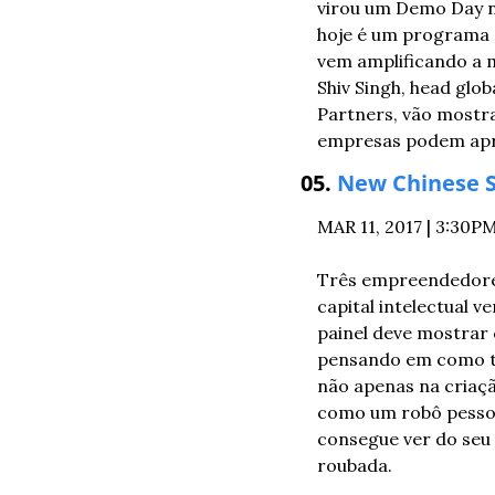
virou um Demo Day n
hoje é um programa q
vem amplificando a m
Shiv Singh, head glob
Partners, vão mostr
empresas podem apr
05. 
New Chinese 
MAR 11, 2017 | 3:30
Três empreendedores
capital intelectual 
painel deve mostrar 
pensando em como tr
não apenas na criaç
como um robô pessoa
consegue ver do seu 
roubada.