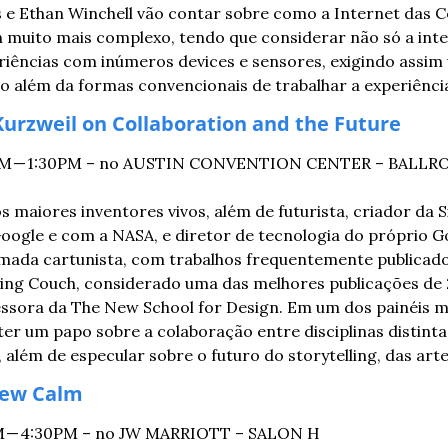
 e Ethan Winchell vão contar sobre como a Internet das C
 muito mais complexo, tendo que considerar não só a inte
eriências com inúmeros devices e sensores, exigindo assi
ito além da formas convencionais de trabalhar a experiênci
urzweil on Collaboration and the Future
30PM — 1:30PM – no AUSTIN CONVENTION CENTER – BALL
 maiores inventores vivos, além de futurista, criador da Si
ogle e com a NASA, e diretor de tecnologia do próprio Go
omada cartunista, com trabalhos frequentemente publicado
ying Couch, considerado uma das melhores publicações de 
ssora da The New School for Design. Em um dos painéis m
er um papo sobre a colaboração entre disciplinas distintas 
 além de especular sobre o futuro do storytelling, das arte
New Calm
PM — 4:30PM – no JW MARRIOTT – SALON H