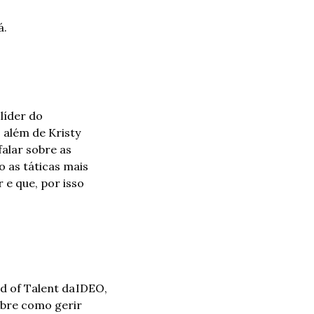
á.
íder do 
além de Kristy 
alar sobre as 
as táticas mais 
 que, por isso 
 of Talent da IDEO, 
obre como gerir 