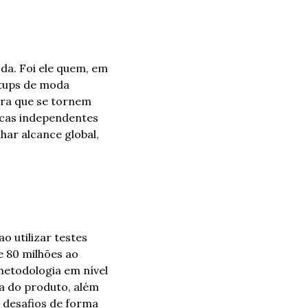
a. Foi ele quem, em 
tups de moda 
ara que se tornem 
rcas independentes 
r alcance global, 
 utilizar testes 
 80 milhões ao 
etodologia em nível 
 do produto, além 
desafios de forma 