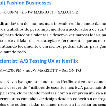
al) Fashion Businesses
PM — 6:00PM – no JW MARRIOTT – SALON 1–2
o Miranda é um dos nomes mais inovadores do mundo da mod
ros trabalhos de peso, implementou a aceleradora de star
oBe) para descobrir talentos e desenvolver marcas locais p
stra, ele vai falar das estratégias e ferramentas que as ma
 atuando localmente e em nichos, podem adotar para ganha
 do mundo todo.
cientist: A/B Testing UX at Netflix
0AM — 12:00PM – no JW MARRIOTT – SALON FG
s Navin Iyengar, atualmente na Netflix, vai contar como ao
a a crescer de 7 milhões de usuários nos EUA para mais de
alestra, ele pretende mostrar como a empresa utiliza a m
erminar os caminhos de design desde o conceito à entrega
os que podem ajudar qualquer pessoa a trabalhar os seus 