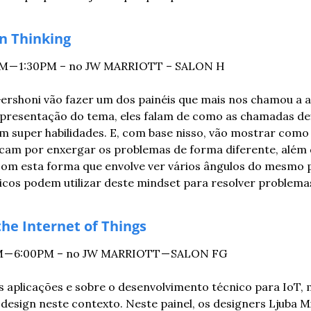
n Thinking
0PM — 1:30PM – no JW MARRIOTT – SALON H
 Gershoni vão fazer um dos painéis que mais nos chamou a 
presentação do tema, eles falam de como as chamadas defi
super habilidades. E, com base nisso, vão mostrar como 
acam por enxergar os problemas de forma diferente, além 
m esta forma que envolve ver vários ângulos do mesmo p
icos podem utilizar deste mindset para resolver problema
the Internet of Things
PM — 6:00PM – no JW MARRIOTT — SALON FG
as aplicações e sobre o desenvolvimento técnico para IoT, m
design neste contexto. Neste painel, os designers Ljuba Mil