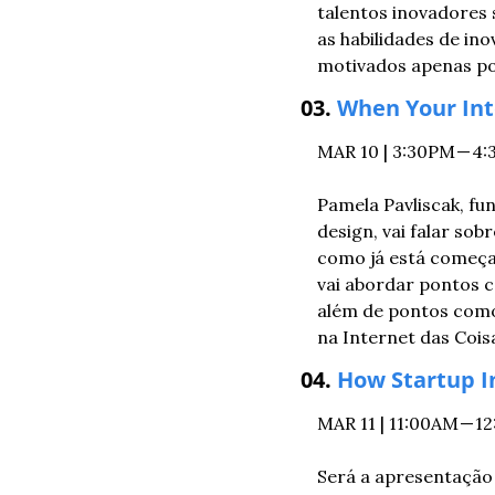
talentos inovadores 
as habilidades de ino
motivados apenas por
03. 
When Your Int
MAR 10 | 3:30PM — 
Pamela Pavliscak, fu
design, vai falar so
como já está começan
vai abordar pontos c
além de pontos como 
na Internet das Cois
04. 
How Startup I
MAR 11 | 11:00AM 
Será a apresentação 