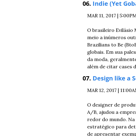
06. 
Indie (Yet Gob
MAR 11, 2017 | 5:00
O brasileiro Evilási
meio a inúmeros out
Brazilians to Be (Bt
globais. Em sua pale
da moda, geralmente
além de citar cases
07. 
Design like a S
MAR 12, 2017 | 11:0
O designer de produto
A/B, ajudou a empres
redor do mundo. Na p
estratégico para det
de apresentar exempl