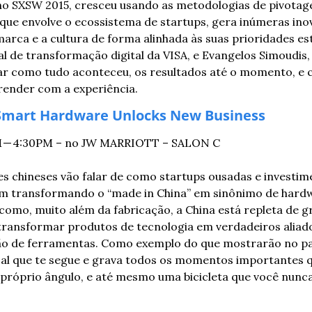
o SXSW 2015, cresceu usando as metodologias de pivotage
ue envolve o ecossistema de startups, gera inúmeras inova
arca e a cultura de forma alinhada às suas prioridades estr
al de transformação digital da VISA, e Evangelos Simoudis,
ar como tudo aconteceu, os resultados até o momento, e 
ender com a experiência.
Smart Hardware Unlocks New Business
PM — 4:30PM – no JW MARRIOTT – SALON C
 chineses vão falar de como startups ousadas e investim
vem transformando o “made in China” em sinônimo de hardwa
como, muito além da fabricação, a China está repleta de 
ansformar produtos de tecnologia em verdadeiros aliados
ão de ferramentas. Como exemplo do que mostrarão no pai
l que te segue e grava todos os momentos importantes q
próprio ângulo, e até mesmo uma bicicleta que você nunca 