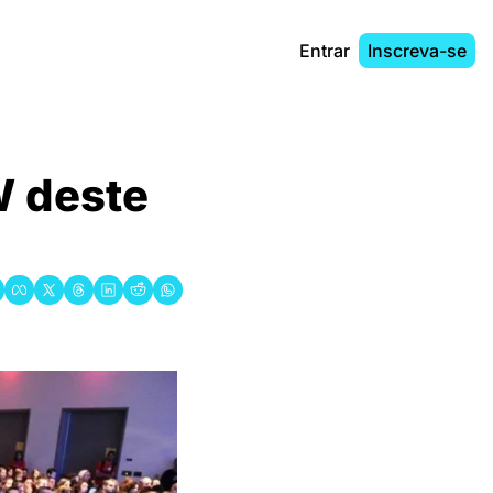
Entrar
Inscreva-se
W deste 