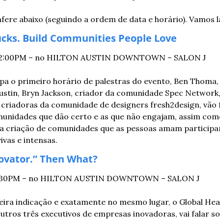
fere abaixo (seguindo a ordem de data e horário). Vamos l
cks. Build Communities People Love
— 12:00PM – no HILTON AUSTIN DOWNTOWN – SALON J
pa o primeiro horário de palestras do evento, Ben Thoma, l
tin, Bryn Jackson, criador da comunidade Spec Network, 
 criadoras da comunidade de designers fresh2design, vão f
unidades que dão certo e as que não engajam, assim como 
 criação de comunidades que as pessoas amam participar e
vas e intensas.
novator.” Then What?
— 1:30PM – no HILTON AUSTIN DOWNTOWN – SALON J
ira indicação e exatamente no mesmo lugar, o Global Head
outros três executivos de empresas inovadoras, vai falar s