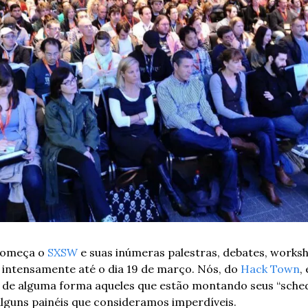
começa o 
SXSW
 e suas inúmeras palestras, debates, worksh
 intensamente até o dia 19 de março. Nós, do 
Hack Town
,
ar de alguma forma aqueles que estão montando seus “schedul
lguns painéis que consideramos imperdíveis.