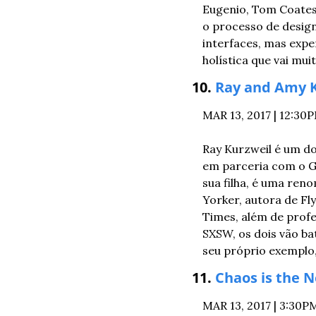
Eugenio, Tom Coates
o processo de design
interfaces, mas exp
holística que vai mu
10. 
Ray and Amy K
MAR 13, 2017 | 12:
Ray Kurzweil é um dos
em parceria com o Go
sua filha, é uma ren
Yorker, autora de Fl
Times, além de profe
SXSW, os dois vão bat
seu próprio exemplo,
11. 
Chaos is the 
MAR 13, 2017 | 3:30