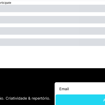
articipate
. Criatividade & repertório.
A