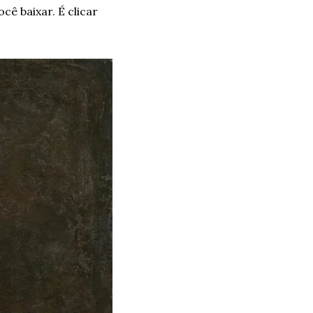
O site do Van Gogh Museum disponibiliza quase 1000 pinturas do artista para você baixar. É clicar 