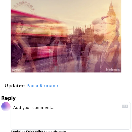
Updater: 
Paula Romano
Reply
Login
or
Subscribe
to participate