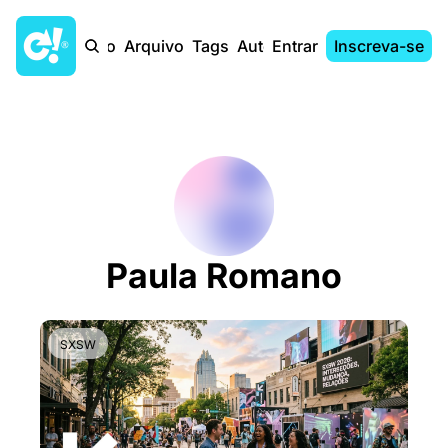
Início
Arquivo
Tags
Autores
Entrar
Inscreva-se
Paula Romano
SXSW