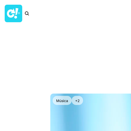
Música
+2